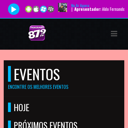
No Ar Agora:
Tocando agora:
|
Apresentador:
Aldo Fernando |
P
ASTS
IAS
IA
DOS
EVENTOS
RAMAÇÃO
TOS
ENCONTRE OS MELHORES EVENTOS
E
HOJE
E
PRÓXIMOS EVENTOS
ATO