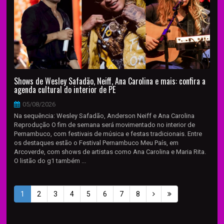
Shows de Wesley Safadão, Neiff, Ana Carolina e mais: confira a
agenda cultural do interior de PE
05/08/2026
Na sequência: Wesley Safadão, Anderson Neiff e Ana Carolina
Reprodução O fim de semana será movimentado no interior de
Pernambuco, com festivais de música e festas tradicionais. Entre
os destaques estão o Festival Pernambuco Meu País, em
Arcoverde, com shows de artistas como Ana Carolina e Maria Rita.
O listão do g1 também ...
1
2
3
4
5
6
7
8