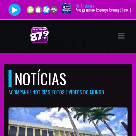
No Ar Agora:
dor:
Programa Evangélico |
Programa:
Espaço Evangélico |
Horário:
12:05 
ASTS
IAS
IA
DOS
NOTÍCIAS
RAMAÇÃO
TOS
ACOMPANHE NOTÍCIAS, FOTOS E VÍDEOS DO MUNDO
E
E
ATO