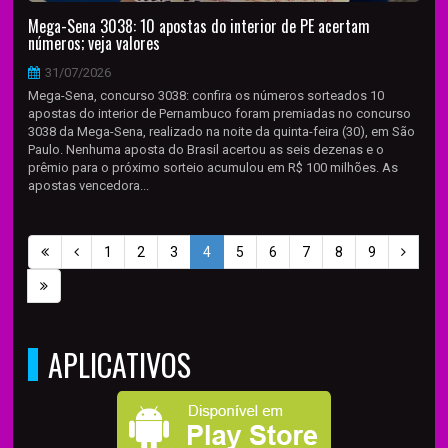
Mega-Sena 3038: 10 apostas do interior de PE acertam
números; veja valores
31/07/2026
Mega-Sena, concurso 3038: confira os números sorteados 10
apostas do interior de Pernambuco foram premiadas no concurso
3038 da Mega-Sena, realizado na noite da quinta-feira (30), em São
Paulo. Nenhuma aposta do Brasil acertou as seis dezenas e o
prêmio para o próximo sorteio acumulou em R$ 100 milhões. As
apostas vencedora...
1
2
3
4
5
6
7
8
9
APLICATIVOS